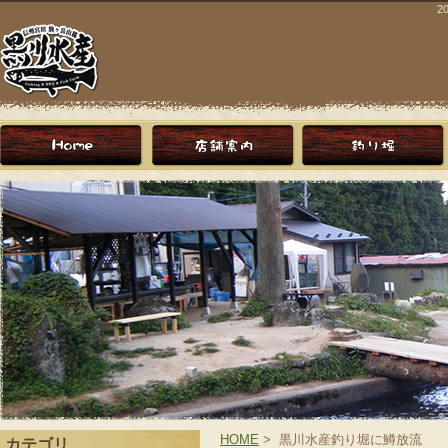
2
HOME
> 黒川水産釣り堀に鱒放流
カテゴリ