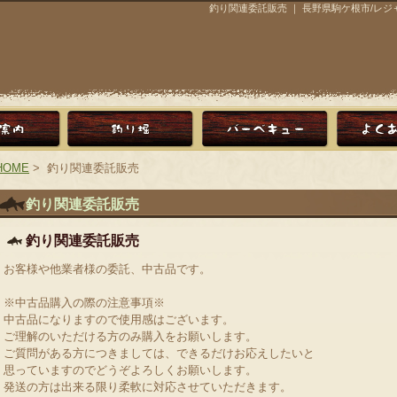
釣り関連委託販売 ｜ 長野県駒ケ根市/レ
HOME
> 釣り関連委託販売
釣り関連委託販売
釣り関連委託販売
お客様や他業者様の委託、中古品です。
※中古品購入の際の注意事項※
中古品になりますので使用感はございます。
ご理解のいただける方のみ購入をお願いします。
ご質問がある方につきましては、できるだけお応えしたいと
思っていますのでどうぞよろしくお願いします。
発送の方は出来る限り柔軟に対応させていただきます。