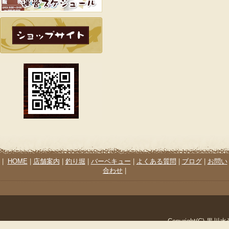
|
HOME
|
店舗案内
|
釣り堀
|
バーベキュー
|
よくある質問
|
ブログ
|
お問い
合わせ
|
Copyright(C) 黒川水産. 